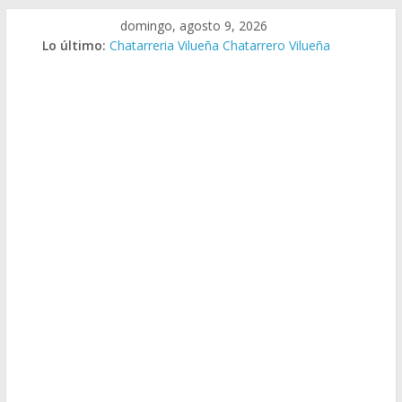
Saltar
domingo, agosto 9, 2026
al
Lo último:
Chatarreria Vilueña Chatarrero Vilueña
contenido
Chatarreria Zuera Chatarrero Zuera
Chatarreria Zaragoza Chatarrero Zaragoza
Chatarreria Zaida Chatarrero Zaida
Chatarreria Vistabella Chatarrero Vistabella