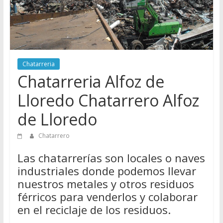
Directorio
de
Chatarreros
para
vender
Chatarreria
Chatarra
Chatarreria Alfoz de
Lloredo Chatarrero Alfoz
de Lloredo
Chatarrero
Las chatarrerías son locales o naves
industriales donde podemos llevar
nuestros metales y otros residuos
férricos para venderlos y colaborar
en el reciclaje de los residuos.