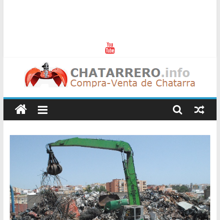
Chatarreros
–
Precio
de
Chatarra