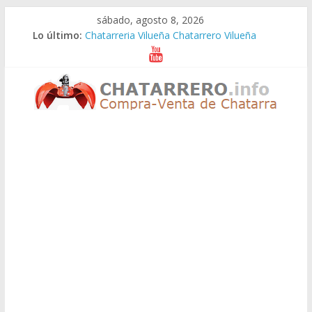
Saltar
sábado, agosto 8, 2026
al
Lo último:
Chatarreria Vilueña Chatarrero Vilueña
contenido
Chatarreria Zuera Chatarrero Zuera
Chatarreria Zaragoza Chatarrero Zaragoza
Chatarreria Zaida Chatarrero Zaida
Chatarreria Vistabella Chatarrero Vistabella