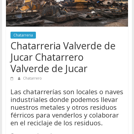
Directorio
de
Chatarreros
para
vender
Chatarreria
Chatarra
Chatarreria Valverde de
Jucar Chatarrero
Valverde de Jucar
Chatarrero
Las chatarrerías son locales o naves
industriales donde podemos llevar
nuestros metales y otros residuos
férricos para venderlos y colaborar
en el reciclaje de los residuos.