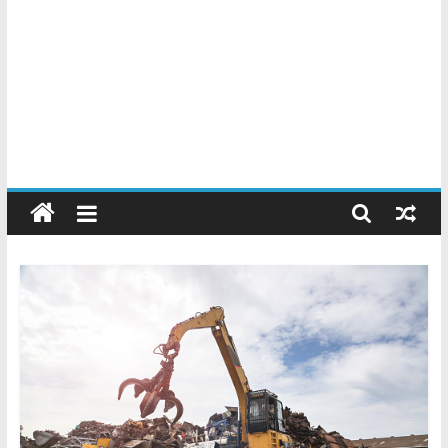
Chatarreros
–
Precio
de
Chatarra