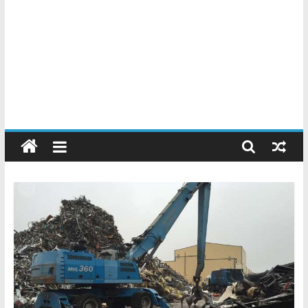
Chatarreros
–
Precio
de
Chatarra