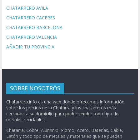
CHATARRERO AVILA
CHATARRERO CACERES
CHATARRERO BARCELONA
CHATARRERO VALENCIA
AÑADIR TU PROVINCIA
SOBRE NOSOTROS
Chatarrero.info es una web donde ofrecemos información
sobre los precios de la Chatarra y los chatarreros más
cercanos a su domicilio para poder vender todo tipo de
metales reciclables.
Chatarra, Cobre, Aluminio, Plomo, Acero, Baterías, Cable,
Latón y todo tipo de metales y materiales que se pueden