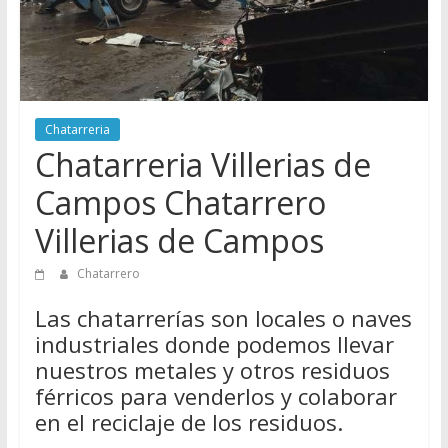
Directorio
de
Chatarreros
para
vender
Chatarreria
Chatarra
Chatarreria Villerias de
Campos Chatarrero
Villerias de Campos
Chatarrero
Las chatarrerías son locales o naves
industriales donde podemos llevar
nuestros metales y otros residuos
férricos para venderlos y colaborar
en el reciclaje de los residuos.