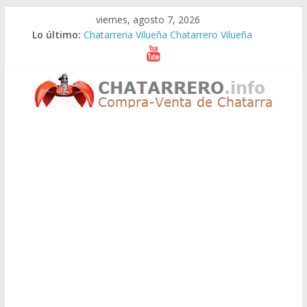
Saltar
viernes, agosto 7, 2026
al
Lo último:
Chatarreria Vilueña Chatarrero Vilueña
contenido
Chatarreria Zuera Chatarrero Zuera
Chatarreria Zaragoza Chatarrero Zaragoza
Chatarreria Zaida Chatarrero Zaida
Chatarreria Vistabella Chatarrero Vistabella