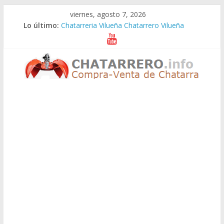
Saltar
viernes, agosto 7, 2026
al
Lo último:
Chatarreria Vilueña Chatarrero Vilueña
contenido
Chatarreria Zuera Chatarrero Zuera
Chatarreria Zaragoza Chatarrero Zaragoza
Chatarreria Zaida Chatarrero Zaida
Chatarreria Vistabella Chatarrero Vistabella