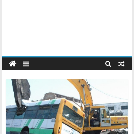
Chatarreros
–
Precio
de
Chatarra