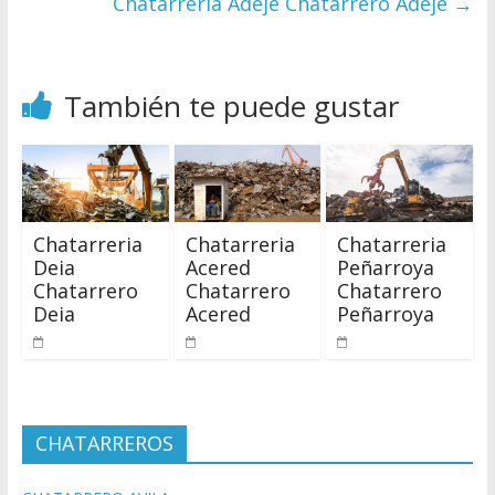
Chatarreria Adeje Chatarrero Adeje
→
También te puede gustar
Chatarreria
Chatarreria
Chatarreria
Deia
Acered
Peñarroya
Chatarrero
Chatarrero
Chatarrero
Deia
Acered
Peñarroya
CHATARREROS