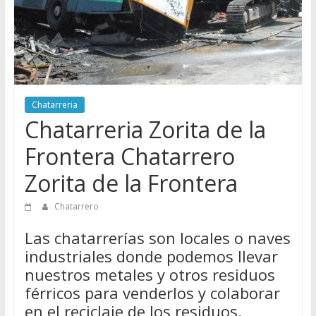
Directorio
de
Chatarreros
para
vender
Chatarra
Chatarreria
Chatarreria Zorita de la
Frontera Chatarrero
Zorita de la Frontera
Chatarrero
Las chatarrerías son locales o naves
industriales donde podemos llevar
nuestros metales y otros residuos
férricos para venderlos y colaborar
en el reciclaje de los residuos.