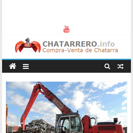
Chatarreros
–
Precio
de
Chatarra