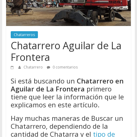
Directorio
de
Chatarreros
para
vender
Chatarreros
Chatarra
Chatarrero Aguilar de La
Frontera
Chatarrero
0 comentarios
Si está buscando un
Chatarrero en
Aguilar de La Frontera
primero
tiene que leer la información que le
explicamos en este artículo.
Hay muchas maneras de Buscar un
Chatarrero, dependiendo de la
cantidad de Chatarra y el
tipo de