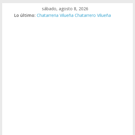
Saltar
sábado, agosto 8, 2026
al
Lo último:
Chatarreria Vilueña Chatarrero Vilueña
contenido
Chatarreria Zuera Chatarrero Zuera
Chatarreria Zaragoza Chatarrero Zaragoza
Chatarreria Zaida Chatarrero Zaida
Chatarreria Vistabella Chatarrero Vistabella