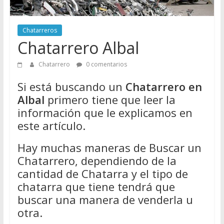
Directorio
de
Chatarreros
Chatarreros
Chatarrero Albal
para
vender
Chatarrero
0 comentarios
Chatarra
Si está buscando un
Chatarrero en
Albal
primero tiene que leer la
información que le explicamos en
este artículo.
Hay muchas maneras de Buscar un
Chatarrero, dependiendo de la
cantidad de Chatarra y el tipo de
chatarra que tiene tendrá que
buscar una manera de venderla u
otra.