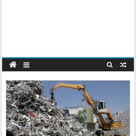
Chatarreros
–
Precio
de
Chatarra