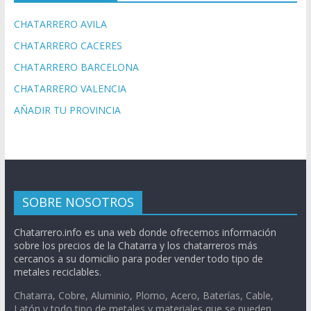
CHATARRERO AVILA
CHATARRERO CACERES
CHATARRERO BARCELONA
CHATARRERO VALENCIA
AÑADIR TU PROVINCIA
SOBRE NOSOTROS
Chatarrero.info es una web donde ofrecemos información
sobre los precios de la Chatarra y los chatarreros más
cercanos a su domicilio para poder vender todo tipo de
metales reciclables.
Chatarra, Cobre, Aluminio, Plomo, Acero, Baterías, Cable,
Latón y todo tipo de metales y materiales que se pueden