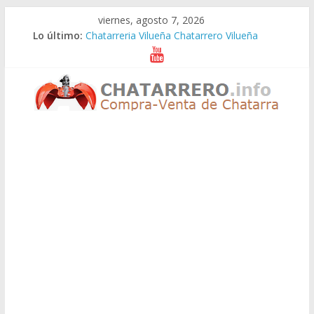
Saltar
viernes, agosto 7, 2026
al
Lo último:
Chatarreria Vilueña Chatarrero Vilueña
contenido
Chatarreria Zuera Chatarrero Zuera
Chatarreria Zaragoza Chatarrero Zaragoza
Chatarreria Zaida Chatarrero Zaida
Chatarreria Vistabella Chatarrero Vistabella