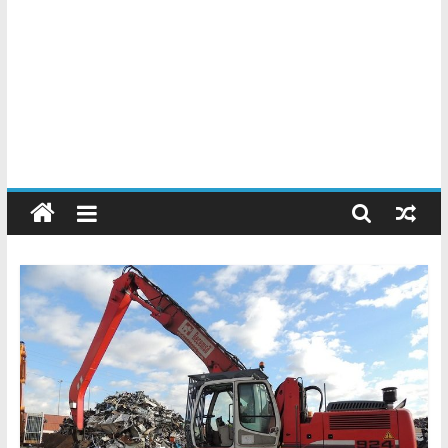
Chatarreros
–
Precio
de
Chatarra