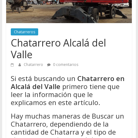
Directorio
de
Chatarreros
para
Chatarreros
vender
Chatarrero Alcalá del
Chatarra
Valle
Chatarrero
0 comentarios
Si está buscando un
Chatarrero en
Alcalá del Valle
primero tiene que
leer la información que le
explicamos en este artículo.
Hay muchas maneras de Buscar un
Chatarrero, dependiendo de la
cantidad de Chatarra y el tipo de