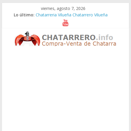
Saltar
viernes, agosto 7, 2026
al
Lo último:
Chatarreria Vilueña Chatarrero Vilueña
contenido
Chatarreria Zuera Chatarrero Zuera
Chatarreria Zaragoza Chatarrero Zaragoza
Chatarreria Zaida Chatarrero Zaida
Chatarreria Vistabella Chatarrero Vistabella