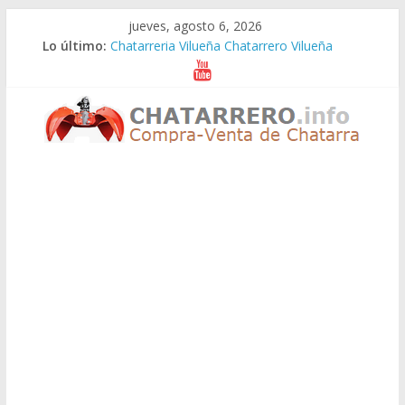
Saltar
jueves, agosto 6, 2026
al
Lo último:
Chatarreria Vilueña Chatarrero Vilueña
contenido
Chatarreria Zuera Chatarrero Zuera
Chatarreria Zaragoza Chatarrero Zaragoza
Chatarreria Zaida Chatarrero Zaida
Chatarreria Vistabella Chatarrero Vistabella