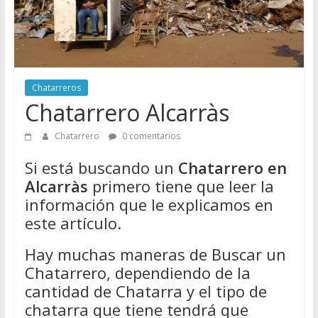
Directorio
de
Chatarreros
para
vender
Chatarreros
Chatarra
Chatarrero Alcarràs
Chatarrero
0 comentarios
Si está buscando un
Chatarrero en
Alcarràs
primero tiene que leer la
información que le explicamos en
este artículo.
Hay muchas maneras de Buscar un
Chatarrero, dependiendo de la
cantidad de Chatarra y el tipo de
chatarra que tiene tendrá que