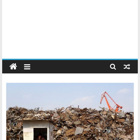
Chatarreros
–
Precio
de
Chatarra