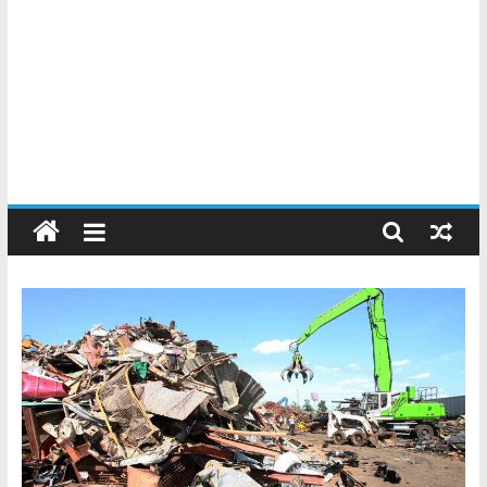
Chatarreros
–
Precio
de
Chatarra