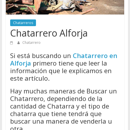
Directorio
de
Chatarreros
Chatarreros
para
Chatarrero Alforja
vender
Chatarra
Chatarrero
Si está buscando un
Chatarrero en
Alforja
primero tiene que leer la
información que le explicamos en
este artículo.
Hay muchas maneras de Buscar un
Chatarrero, dependiendo de la
cantidad de Chatarra y el tipo de
chatarra que tiene tendrá que
buscar una manera de venderla u
otra.