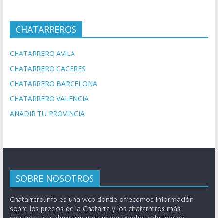
CHATARREROS
CHATARRERO AVILA
CHATARRERO CACERES
CHATARRERO BARCELONA
CHATARRERO VALENCIA
AÑADIR TU PROVINCIA
SOBRE NOSOTROS
Chatarrero.info es una web donde ofrecemos información
sobre los precios de la Chatarra y los chatarreros más
cercanos a su domicilio para poder vender todo tipo de