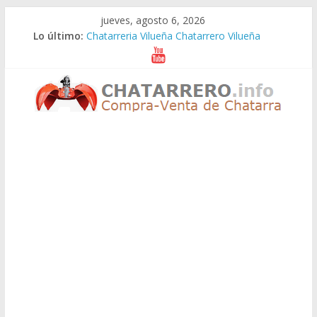
Saltar
jueves, agosto 6, 2026
al
Lo último:
Chatarreria Vilueña Chatarrero Vilueña
contenido
Chatarreria Zuera Chatarrero Zuera
Chatarreria Zaragoza Chatarrero Zaragoza
Chatarreria Zaida Chatarrero Zaida
Chatarreria Vistabella Chatarrero Vistabella