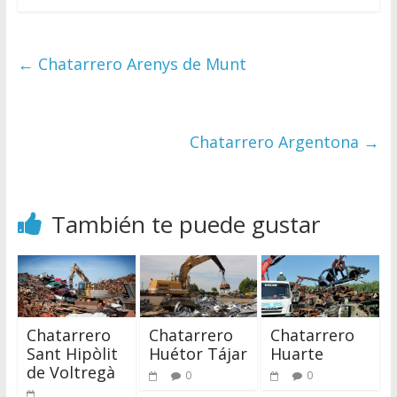
←
Chatarrero Arenys de Munt
Chatarrero Argentona
→
También te puede gustar
Chatarrero
Chatarrero
Chatarrero
Sant Hipòlit
Huétor Tájar
Huarte
de Voltregà
0
0