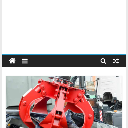
Chatarreros
–
Precio
de
Chatarra