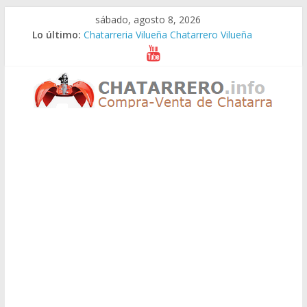
Saltar
sábado, agosto 8, 2026
al
Lo último:
Chatarreria Vilueña Chatarrero Vilueña
contenido
Chatarreria Zuera Chatarrero Zuera
Chatarreria Zaragoza Chatarrero Zaragoza
Chatarreria Zaida Chatarrero Zaida
Chatarreria Vistabella Chatarrero Vistabella