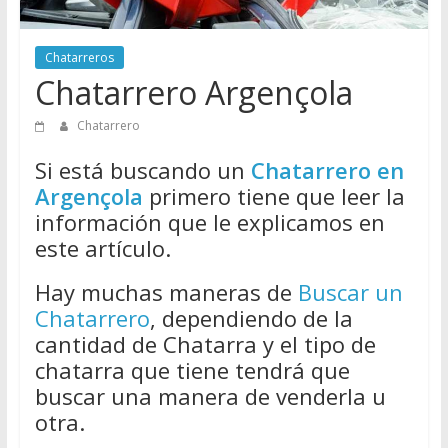
Directorio
de
Chatarreros
Chatarreros
Chatarrero Argençola
para
vender
Chatarrero
Chatarra
Si está buscando un
Chatarrero en
Argençola
primero tiene que leer la
información que le explicamos en
este artículo.
Hay muchas maneras de
Buscar un
Chatarrero
, dependiendo de la
cantidad de Chatarra y el tipo de
chatarra que tiene tendrá que
buscar una manera de venderla u
otra.