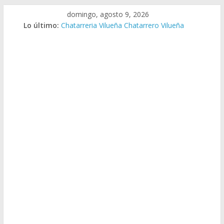
Saltar
domingo, agosto 9, 2026
al
Lo último:
Chatarreria Vilueña Chatarrero Vilueña
contenido
Chatarreria Zuera Chatarrero Zuera
Chatarreria Zaragoza Chatarrero Zaragoza
Chatarreria Zaida Chatarrero Zaida
Chatarreria Vistabella Chatarrero Vistabella