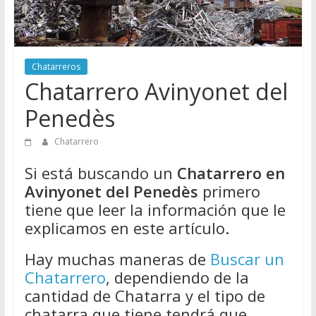
Directorio
de
Chatarreros
para
Chatarreros
vender
Chatarrero Avinyonet del
Chatarra
Penedès
Chatarrero
Si está buscando un
Chatarrero en
Avinyonet del Penedès
primero
tiene que leer la información que le
explicamos en este artículo.
Hay muchas maneras de
Buscar un
Chatarrero
, dependiendo de la
cantidad de Chatarra y el tipo de
chatarra que tiene tendrá que