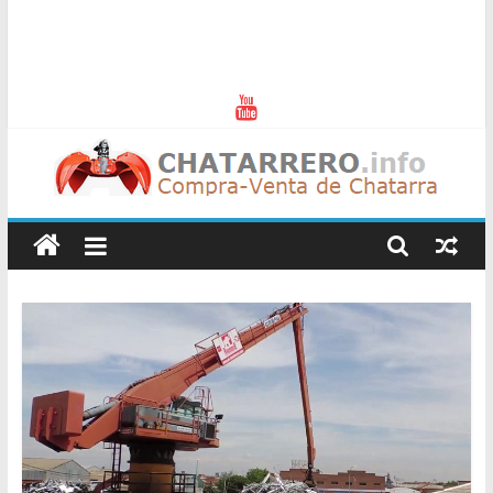
Chatarreros
–
Precio
de
Chatarra