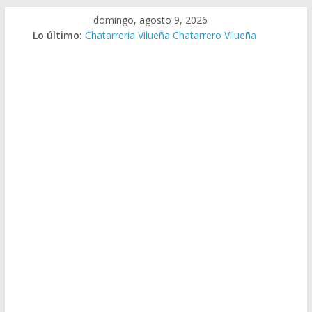
Saltar
domingo, agosto 9, 2026
al
Lo último:
Chatarreria Vilueña Chatarrero Vilueña
contenido
Chatarreria Zuera Chatarrero Zuera
Chatarreria Zaragoza Chatarrero Zaragoza
Chatarreria Zaida Chatarrero Zaida
Chatarreria Vistabella Chatarrero Vistabella