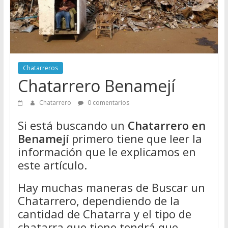
Directorio
de
Chatarreros
para
vender
Chatarra
Chatarreros
Chatarrero Benamejí
Chatarrero
0 comentarios
Si está buscando un
Chatarrero en
Benamejí
primero tiene que leer la
información que le explicamos en
este artículo.
Hay muchas maneras de Buscar un
Chatarrero, dependiendo de la
cantidad de Chatarra y el tipo de
chatarra que tiene tendrá que