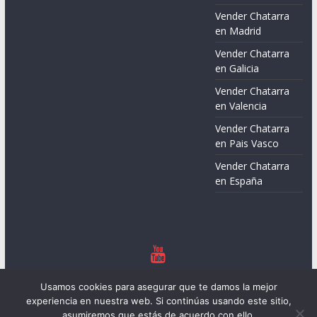
Vender Chatarra
en Madrid
Vender Chatarra
en Galicia
Vender Chatarra
en Valencia
Vender Chatarra
en Pais Vasco
Vender Chatarra
en España
Copyright © 2026
Chatarreros – Precio de Chatarra
. Todos los
Usamos cookies para asegurar que te damos la mejor
derechos reservados.
experiencia en nuestra web. Si continúas usando este sitio,
Tema:
ColorMag
por ThemeGrill. Funciona con
WordPress
.
asumiremos que estás de acuerdo con ello.