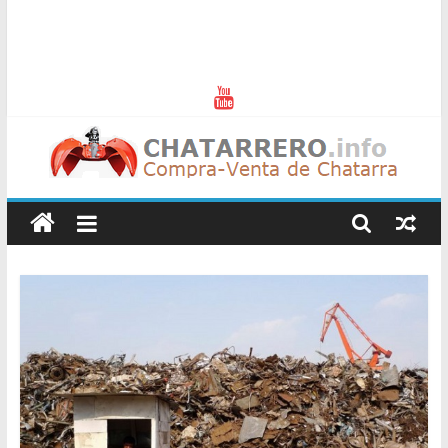
Chatarreros
–
Precio
de
Chatarra