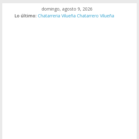
Saltar
domingo, agosto 9, 2026
al
Lo último:
Chatarreria Vilueña Chatarrero Vilueña
contenido
Chatarreria Zuera Chatarrero Zuera
Chatarreria Zaragoza Chatarrero Zaragoza
Chatarreria Zaida Chatarrero Zaida
Chatarreria Vistabella Chatarrero Vistabella