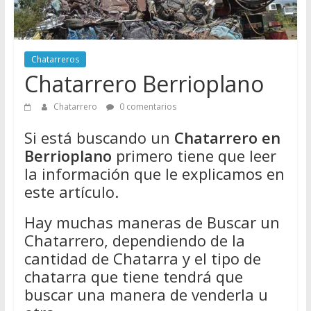
Directorio
de
Chatarreros
Chatarreros
para
Chatarrero Berrioplano
vender
Chatarra
Chatarrero
0 comentarios
Si está buscando un
Chatarrero en
Berrioplano
primero tiene que leer
la información que le explicamos en
este artículo.
Hay muchas maneras de Buscar un
Chatarrero, dependiendo de la
cantidad de Chatarra y el tipo de
chatarra que tiene tendrá que
buscar una manera de venderla u