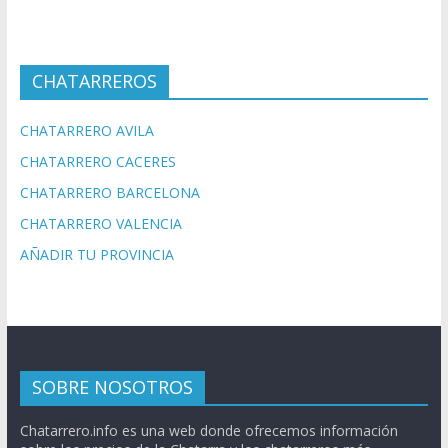
CHATARREROS
CHATARRERO AVILA
CHATARRERO CACERES
CHATARRERO BARCELONA
CHATARRERO VALENCIA
AÑADIR TU PROVINCIA
SOBRE NOSOTROS
Chatarrero.info es una web donde ofrecemos información