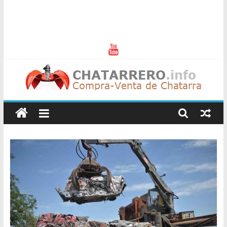
Chatarreros
–
Precio
de
Chatarra