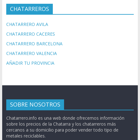
CHATARREROS
CHATARRERO AVILA
CHATARRERO CACERES
CHATARRERO BARCELONA
CHATARRERO VALENCIA
AÑADIR TU PROVINCIA
SOBRE NOSOTROS
Chatarrero.info es una web donde ofrecemos información
sobre los precios de la Chatarra y los chatarreros más
cercanos a su domicilio para poder vender todo tipo de
metales reciclables.