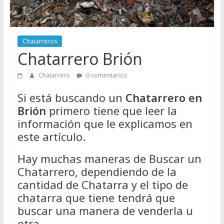
Directorio
de
Chatarreros
Chatarreros
para
Chatarrero Brión
vender
Chatarra
Chatarrero
0 comentarios
Si está buscando un
Chatarrero en
Brión
primero tiene que leer la
información que le explicamos en
este artículo.
Hay muchas maneras de Buscar un
Chatarrero, dependiendo de la
cantidad de Chatarra y el tipo de
chatarra que tiene tendrá que
buscar una manera de venderla u
otra.