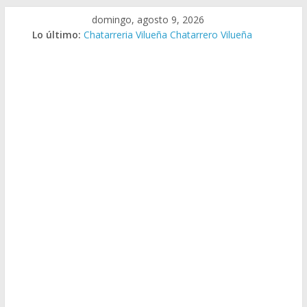
Saltar
domingo, agosto 9, 2026
al
Lo último:
Chatarreria Vilueña Chatarrero Vilueña
contenido
Chatarreria Zuera Chatarrero Zuera
Chatarreria Zaragoza Chatarrero Zaragoza
Chatarreria Zaida Chatarrero Zaida
Chatarreria Vistabella Chatarrero Vistabella