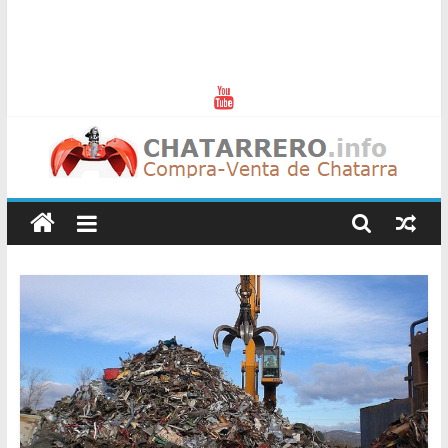
Chatarreros
–
Precio
de
Chatarra