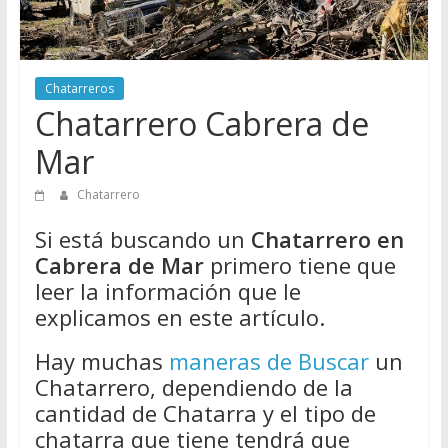
Directorio
de
Chatarreros
para
Chatarreros
vender
Chatarrero Cabrera de
Chatarra
Mar
Chatarrero
Si está buscando un
Chatarrero en
Cabrera de Mar
primero tiene que
leer la información que le
explicamos en este artículo.
Hay muchas
maneras de Buscar
un
Chatarrero, dependiendo de la
cantidad de Chatarra y el tipo de
chatarra que tiene tendrá que