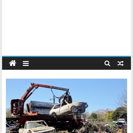
Chatarreros
–
Precio
de
Chatarra