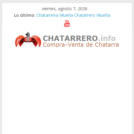
Saltar
viernes, agosto 7, 2026
al
Lo último:
Chatarreria Vilueña Chatarrero Vilueña
contenido
Chatarreria Zuera Chatarrero Zuera
Chatarreria Zaragoza Chatarrero Zaragoza
Chatarreria Zaida Chatarrero Zaida
Chatarreria Vistabella Chatarrero Vistabella