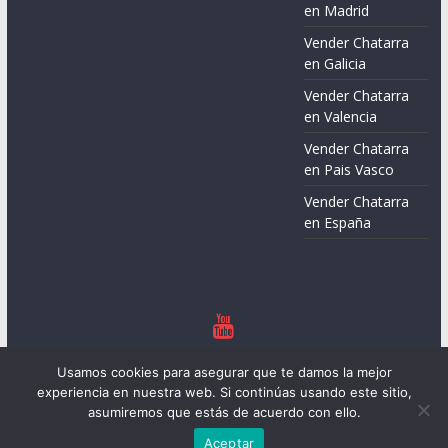
en Madrid
Vender Chatarra
en Galicia
Vender Chatarra
en Valencia
Vender Chatarra
en Pais Vasco
Vender Chatarra
en España
Copyright © 2026
Chatarreros – Precio de Chatarra
. Todos los
Usamos cookies para asegurar que te damos la mejor
derechos reservados.
experiencia en nuestra web. Si continúas usando este sitio,
Tema:
ColorMag
por ThemeGrill. Funciona con
WordPress
.
asumiremos que estás de acuerdo con ello.
Aceptar