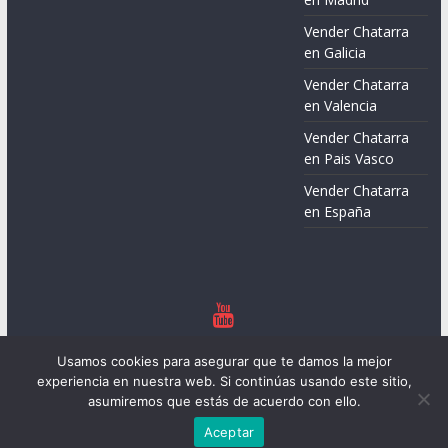
Vender Chatarra
en Galicia
Vender Chatarra
en Valencia
Vender Chatarra
en Pais Vasco
Vender Chatarra
en España
Copyright © 2026
Chatarreros – Precio de Chatarra
. Todos los
Usamos cookies para asegurar que te damos la mejor
derechos reservados.
experiencia en nuestra web. Si continúas usando este sitio,
Tema:
ColorMag
por ThemeGrill. Funciona con
WordPress
.
asumiremos que estás de acuerdo con ello.
Aceptar