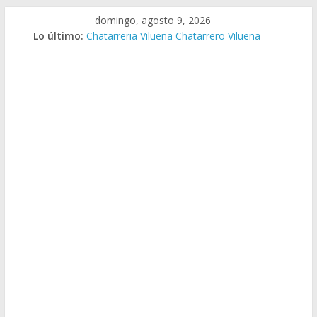
Saltar
domingo, agosto 9, 2026
al
Lo último:
Chatarreria Vilueña Chatarrero Vilueña
contenido
Chatarreria Zuera Chatarrero Zuera
Chatarreria Zaragoza Chatarrero Zaragoza
Chatarreria Zaida Chatarrero Zaida
Chatarreria Vistabella Chatarrero Vistabella