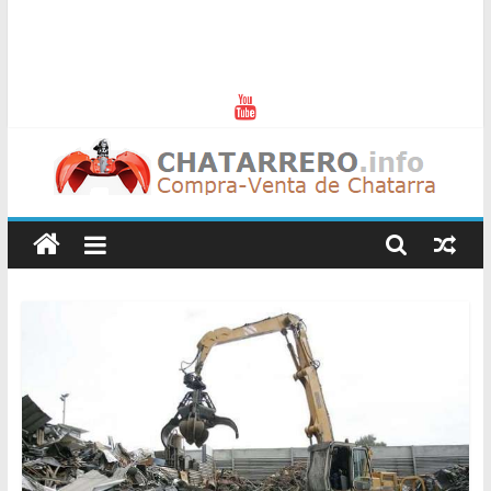
Chatarreros
–
Precio
de
Chatarra