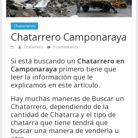
Directorio
de
Chatarreros
Chatarreros
para
Chatarrero Camponaraya
vender
Chatarra
Chatarrero
0 comentarios
Si está buscando un
Chatarrero en
Camponaraya
primero tiene que
leer la información que le
explicamos en este artículo.
Hay muchas maneras de Buscar un
Chatarrero, dependiendo de la
cantidad de Chatarra y el tipo de
chatarra que tiene tendrá que
buscar una manera de venderla u