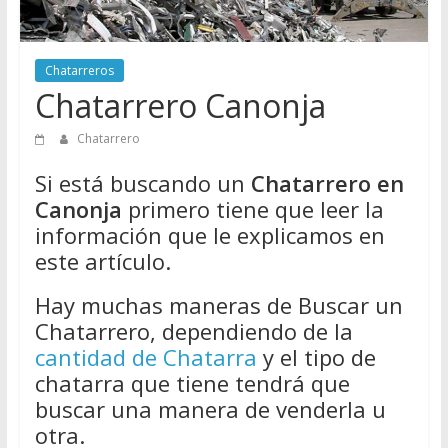
Directorio
de
Chatarreros
Chatarreros
para
Chatarrero Canonja
vender
Chatarra
Chatarrero
Si está buscando un
Chatarrero en
Canonja
primero tiene que leer la
información que le explicamos en
este artículo.
Hay muchas maneras de Buscar un
Chatarrero, dependiendo de la
cantidad de Chatarra
y el tipo de
chatarra que tiene tendrá que
buscar una manera de venderla u
otra.