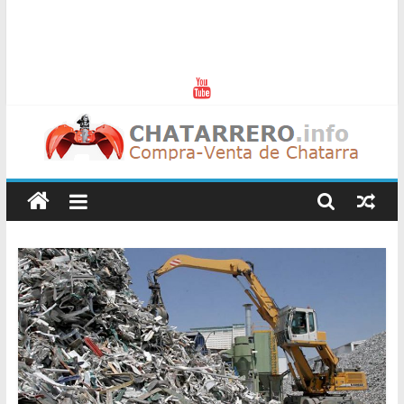
Chatarreros
–
Precio
de
Chatarra