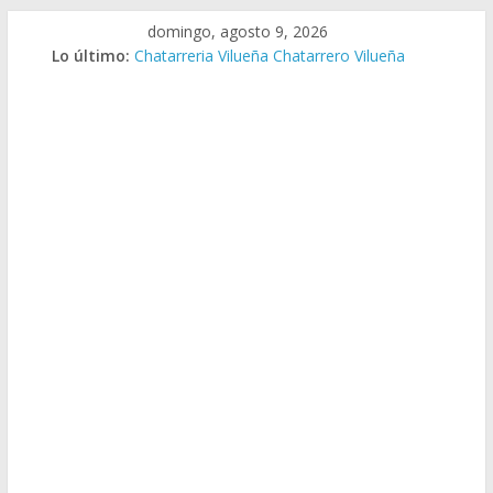
Saltar
domingo, agosto 9, 2026
al
Lo último:
Chatarreria Vilueña Chatarrero Vilueña
contenido
Chatarreria Zuera Chatarrero Zuera
Chatarreria Zaragoza Chatarrero Zaragoza
Chatarreria Zaida Chatarrero Zaida
Chatarreria Vistabella Chatarrero Vistabella