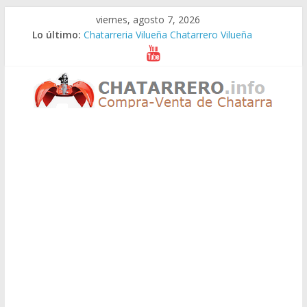
Saltar
viernes, agosto 7, 2026
al
Lo último:
Chatarreria Vilueña Chatarrero Vilueña
contenido
Chatarreria Zuera Chatarrero Zuera
Chatarreria Zaragoza Chatarrero Zaragoza
Chatarreria Zaida Chatarrero Zaida
Chatarreria Vistabella Chatarrero Vistabella