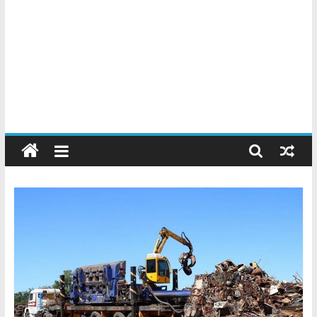
Chatarreros
–
Precio
de
Chatarra