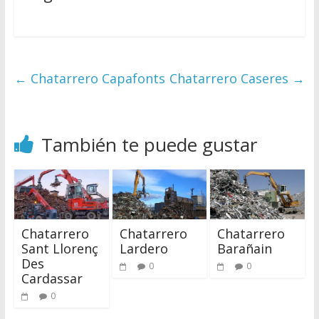
←
Chatarrero Capafonts
Chatarrero Caseres
→
También te puede gustar
Chatarrero
Chatarrero
Chatarrero
Sant Llorenç
Lardero
Barañain
Des
0
0
Cardassar
0