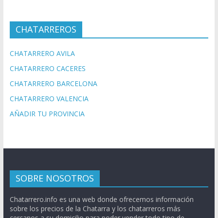
CHATARREROS
CHATARRERO AVILA
CHATARRERO CACERES
CHATARRERO BARCELONA
CHATARRERO VALENCIA
AÑADIR TU PROVINCIA
SOBRE NOSOTROS
Chatarrero.info es una web donde ofrecemos información
sobre los precios de la Chatarra y los chatarreros más
cercanos a su domicilio para poder vender todo tipo de