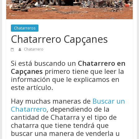
Directorio
de
Chatarreros
para
Chatarreros
vender
Chatarrero Capçanes
Chatarra
Chatarrero
Si está buscando un
Chatarrero en
Capçanes
primero tiene que leer la
información que le explicamos en
este artículo.
Hay muchas maneras de
Buscar un
Chatarrero
, dependiendo de la
cantidad de Chatarra y el tipo de
chatarra que tiene tendrá que
buscar una manera de venderla u