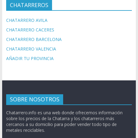
CHATARREROS
CHATARRERO AVILA
CHATARRERO CACERES
CHATARRERO BARCELONA
CHATARRERO VALENCIA
AÑADIR TU PROVINCIA
SOBRE NOSOTROS
Chatarrero.info es una web donde ofrecemos información
sobre los precios de la Chatarra y los chatarreros más
cercanos a su domicilio para poder vender todo tipo de
metales reciclables.