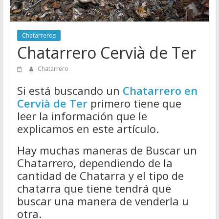
Directorio
de
Chatarreros
Chatarreros
para
Chatarrero Cervià de Ter
vender
Chatarra
Chatarrero
Si está buscando un
Chatarrero en
Cervià de Ter
primero tiene que
leer la información que le
explicamos en este artículo.
Hay muchas maneras de Buscar un
Chatarrero, dependiendo de la
cantidad de Chatarra y el tipo de
chatarra que tiene tendrá que
buscar una manera de venderla u
otra.