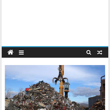
Chatarreros
–
Precio
de
Chatarra