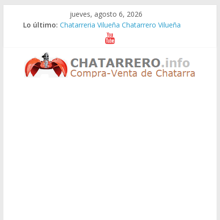
Saltar
jueves, agosto 6, 2026
al
Lo último:
Chatarreria Vilueña Chatarrero Vilueña
contenido
Chatarreria Zuera Chatarrero Zuera
Chatarreria Zaragoza Chatarrero Zaragoza
Chatarreria Zaida Chatarrero Zaida
Chatarreria Vistabella Chatarrero Vistabella