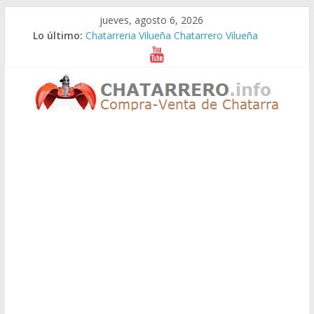
Saltar
jueves, agosto 6, 2026
Chatarreria Vistabella Chatarrero Vistabella
al
Lo último:
Chatarreria Vilueña Chatarrero Vilueña
contenido
Chatarreria Zuera Chatarrero Zuera
Chatarreria Zaragoza Chatarrero Zaragoza
Chatarreria Zaida Chatarrero Zaida