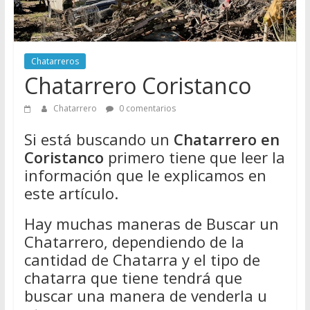
Directorio
de
Chatarreros
para
Chatarreros
vender
Chatarrero Coristanco
Chatarra
Chatarrero
0 comentarios
Si está buscando un
Chatarrero en
Coristanco
primero tiene que leer la
información que le explicamos en
este artículo.
Hay muchas maneras de Buscar un
Chatarrero, dependiendo de la
cantidad de Chatarra y el tipo de
chatarra que tiene tendrá que
buscar una manera de venderla u