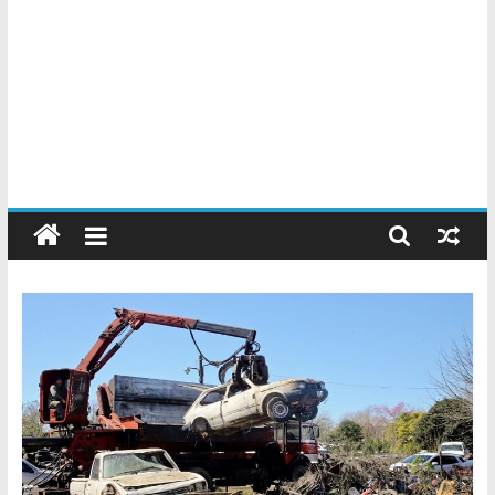
Chatarreros
–
Precio
de
Chatarra