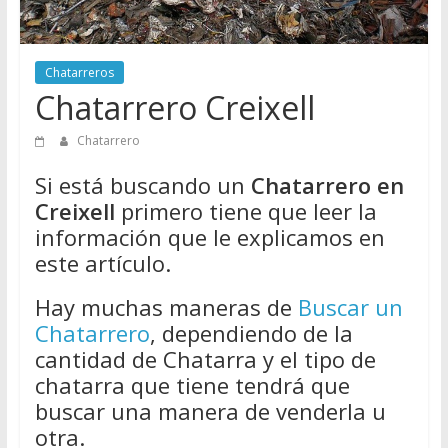
Directorio
de
Chatarreros
Chatarreros
para
Chatarrero Creixell
vender
Chatarra
Chatarrero
Si está buscando un
Chatarrero en
Creixell
primero tiene que leer la
información que le explicamos en
este artículo.
Hay muchas maneras de
Buscar un
Chatarrero
, dependiendo de la
cantidad de Chatarra y el tipo de
chatarra que tiene tendrá que
buscar una manera de venderla u
otra.