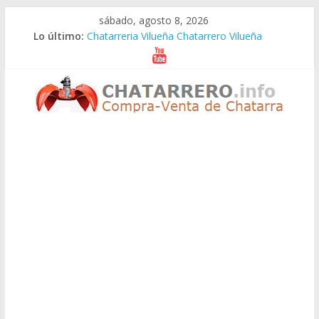
Saltar
sábado, agosto 8, 2026
al
Lo último:
Chatarreria Vilueña Chatarrero Vilueña
contenido
Chatarreria Zuera Chatarrero Zuera
Chatarreria Zaragoza Chatarrero Zaragoza
Chatarreria Zaida Chatarrero Zaida
Chatarreria Vistabella Chatarrero Vistabella