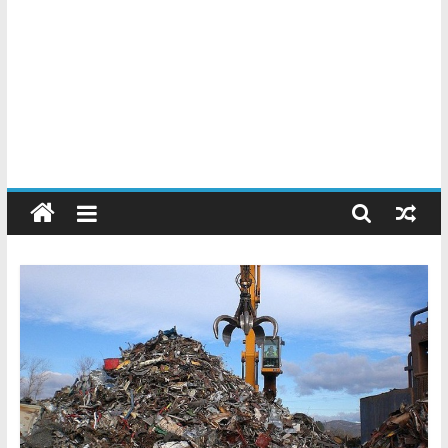
Chatarreros
–
Precio
de
Chatarra