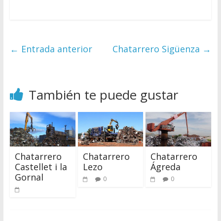
←
Entrada anterior
Chatarrero Sigüenza
→
También te puede gustar
Chatarrero
Chatarrero
Chatarrero
Castellet i la
Lezo
Ágreda
Gornal
0
0