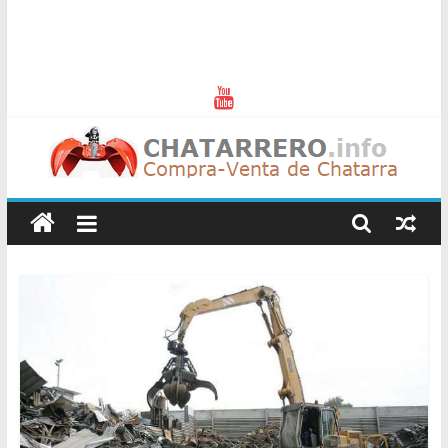
Chatarreros
–
Precio
de
Chatarra