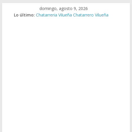
Saltar
domingo, agosto 9, 2026
al
Lo último:
Chatarreria Vilueña Chatarrero Vilueña
contenido
Chatarreria Zuera Chatarrero Zuera
Chatarreria Zaragoza Chatarrero Zaragoza
Chatarreria Zaida Chatarrero Zaida
Chatarreria Vistabella Chatarrero Vistabella