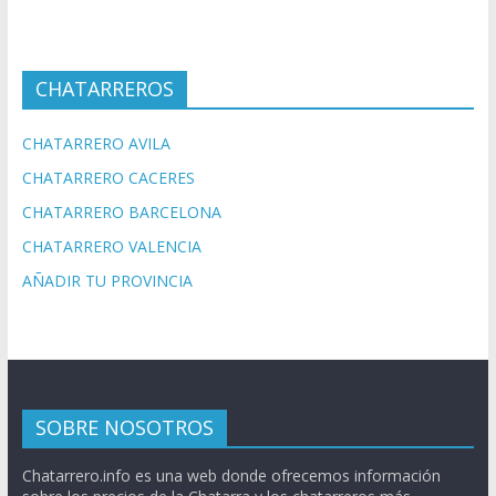
CHATARREROS
CHATARRERO AVILA
CHATARRERO CACERES
CHATARRERO BARCELONA
CHATARRERO VALENCIA
AÑADIR TU PROVINCIA
SOBRE NOSOTROS
Chatarrero.info es una web donde ofrecemos información