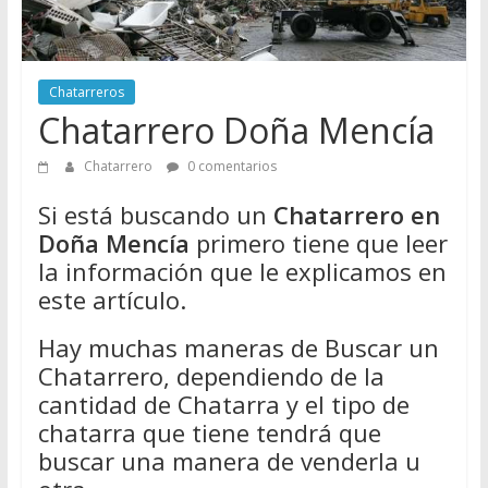
Directorio
de
Chatarreros
Chatarreros
para
Chatarrero Doña Mencía
vender
Chatarra
Chatarrero
0 comentarios
Si está buscando un
Chatarrero en
Doña Mencía
primero tiene que leer
la información que le explicamos en
este artículo.
Hay muchas maneras de Buscar un
Chatarrero, dependiendo de la
cantidad de Chatarra y el tipo de
chatarra que tiene tendrá que
buscar una manera de venderla u