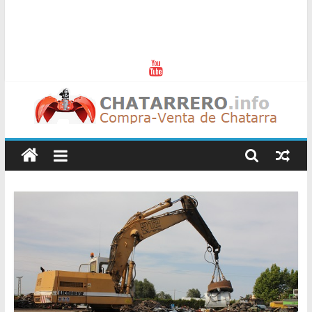
Chatarreros
–
Precio
de
Chatarra