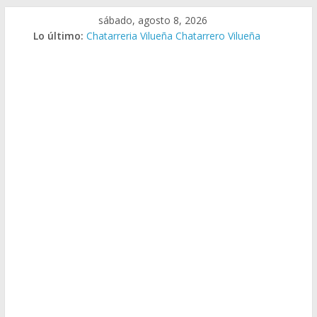
Saltar
sábado, agosto 8, 2026
al
Lo último:
Chatarreria Vilueña Chatarrero Vilueña
contenido
Chatarreria Zuera Chatarrero Zuera
Chatarreria Zaragoza Chatarrero Zaragoza
Chatarreria Zaida Chatarrero Zaida
Chatarreria Vistabella Chatarrero Vistabella