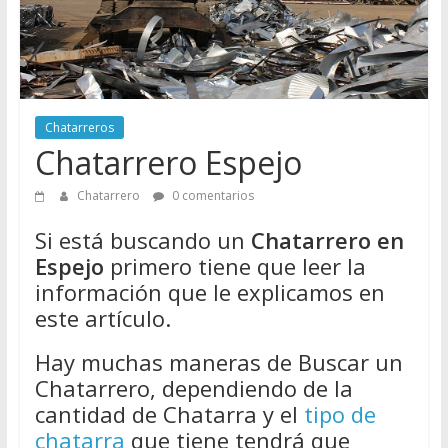
Directorio
de
Chatarreros
para
vender
Chatarreros
Chatarra
Chatarrero Espejo
Chatarrero
0 comentarios
Si está buscando un
Chatarrero en
Espejo
primero tiene que leer la
información que le explicamos en
este artículo.
Hay muchas maneras de Buscar un
Chatarrero, dependiendo de la
cantidad de Chatarra y el
tipo de
chatarra
que tiene tendrá que