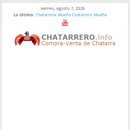
Saltar
viernes, agosto 7, 2026
al
Lo último:
Chatarreria Vilueña Chatarrero Vilueña
contenido
Chatarreria Zuera Chatarrero Zuera
Chatarreria Zaragoza Chatarrero Zaragoza
Chatarreria Zaida Chatarrero Zaida
Chatarreria Vistabella Chatarrero Vistabella