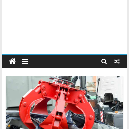
Chatarreros
–
Precio
de
Chatarra