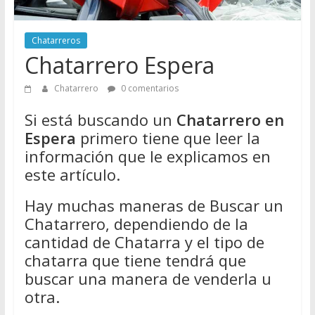
Directorio
de
Chatarreros
Chatarreros
Chatarrero Espera
para
vender
Chatarrero
0 comentarios
Chatarra
Si está buscando un
Chatarrero en
Espera
primero tiene que leer la
información que le explicamos en
este artículo.
Hay muchas maneras de Buscar un
Chatarrero, dependiendo de la
cantidad de Chatarra y el tipo de
chatarra que tiene tendrá que
buscar una manera de venderla u
otra.