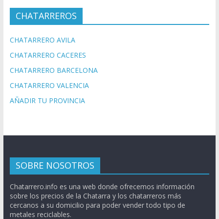
CHATARREROS
CHATARRERO AVILA
CHATARRERO CACERES
CHATARRERO BARCELONA
CHATARRERO VALENCIA
AÑADIR TU PROVINCIA
SOBRE NOSOTROS
Chatarrero.info es una web donde ofrecemos información
sobre los precios de la Chatarra y los chatarreros más
cercanos a su domicilio para poder vender todo tipo de
metales reciclables.