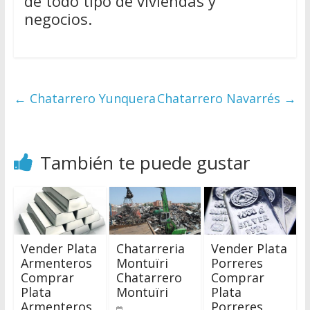
de todo tipo de viviendas y
negocios.
←
Chatarrero Yunquera
Chatarrero Navarrés
→
También te puede gustar
Vender Plata
Chatarreria
Vender Plata
Armenteros
Montuïri
Porreres
Comprar
Chatarrero
Comprar
Plata
Montuïri
Plata
Armenteros
Porreres