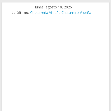
Saltar
lunes, agosto 10, 2026
al
Lo último:
Chatarreria Vilueña Chatarrero Vilueña
contenido
Chatarreria Zuera Chatarrero Zuera
Chatarreria Zaragoza Chatarrero Zaragoza
Chatarreria Zaida Chatarrero Zaida
Chatarreria Vistabella Chatarrero Vistabella