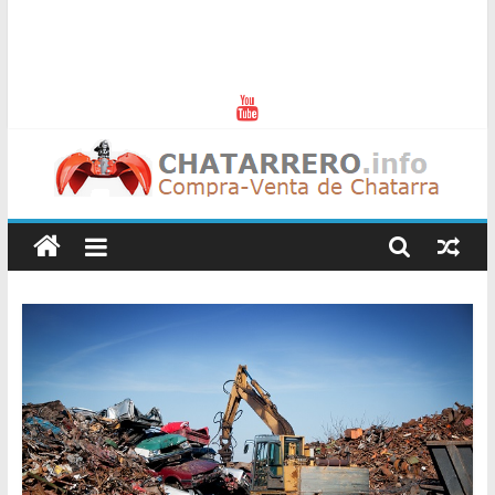
Chatarreros
–
Precio
de
Chatarra