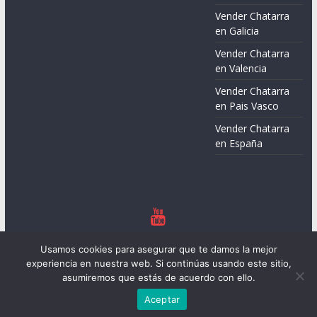
Vender Chatarra
en Galicia
Vender Chatarra
en Valencia
Vender Chatarra
en Pais Vasco
Vender Chatarra
en España
Copyright © 2026
Chatarreros – Precio de Chatarra
. Todos los
Usamos cookies para asegurar que te damos la mejor
derechos reservados.
experiencia en nuestra web. Si continúas usando este sitio,
Tema:
ColorMag
por ThemeGrill. Funciona con
WordPress
.
asumiremos que estás de acuerdo con ello.
Aceptar