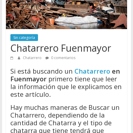
Directorio
de
Chatarreros
para
vender
Sin categoría
Chatarra
Chatarrero Fuenmayor
Chatarrero
0 comentarios
Si está buscando un
Chatarrero
en
Fuenmayor
primero tiene que leer
la información que le explicamos en
este artículo.
Hay muchas maneras de Buscar un
Chatarrero, dependiendo de la
cantidad de Chatarra y el tipo de
chatarra que tiene tendrá que