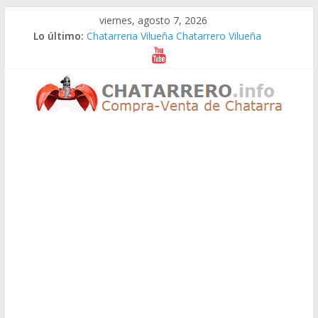
Saltar
viernes, agosto 7, 2026
al
Lo último:
Chatarreria Vilueña Chatarrero Vilueña
contenido
Chatarreria Zuera Chatarrero Zuera
Chatarreria Zaragoza Chatarrero Zaragoza
Chatarreria Zaida Chatarrero Zaida
Chatarreria Vistabella Chatarrero Vistabella