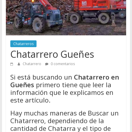
Directorio
de
Chatarreros
para
vender
Chatarra
Chatarreros
Chatarrero Gueñes
Chatarrero
0 comentarios
Si está buscando un
Chatarrero en
Gueñes
primero tiene que leer la
información que le explicamos en
este artículo.
Hay muchas maneras de Buscar un
Chatarrero, dependiendo de la
cantidad de Chatarra y el tipo de