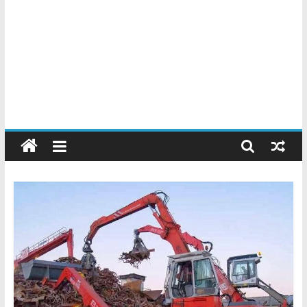
Chatarreros
–
Precio
de
Chatarra