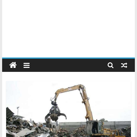
Chatarreros
–
Precio
de
Chatarra