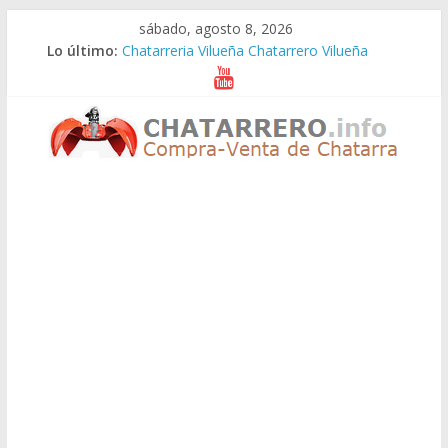
Saltar
sábado, agosto 8, 2026
al
Lo último:
Chatarreria Vilueña Chatarrero Vilueña
contenido
Chatarreria Zuera Chatarrero Zuera
Chatarreria Zaragoza Chatarrero Zaragoza
Chatarreria Zaida Chatarrero Zaida
Chatarreria Vistabella Chatarrero Vistabella