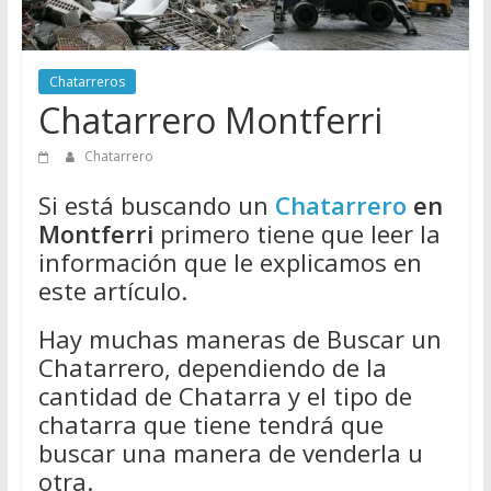
Directorio
de
Chatarreros
Chatarreros
para
Chatarrero Montferri
vender
Chatarra
Chatarrero
Si está buscando un
Chatarrero
en
Montferri
primero tiene que leer la
información que le explicamos en
este artículo.
Hay muchas maneras de Buscar un
Chatarrero, dependiendo de la
cantidad de Chatarra y el tipo de
chatarra que tiene tendrá que
buscar una manera de venderla u
otra.