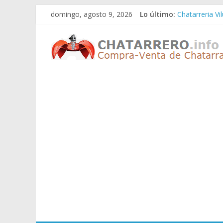
Saltar
domingo, agosto 9, 2026
Lo último:
Chatarreria Vi
al
Chatarreria Z
contenido
Chatarreros
Chatarreria Z
Chatarreria Z
Chatarreria Vi
–
Precio
de
Chatarra
Directorio
de
Chatarreros
para