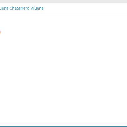
lueña Chatarrero Vilueña
uera Chatarrero Zuera
aragoza Chatarrero Zaragoza
aida Chatarrero Zaida
stabella Chatarrero Vistabella