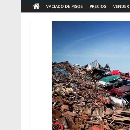
vender
VACIADO DE PISOS
PRECIOS
VENDER
Chatarra