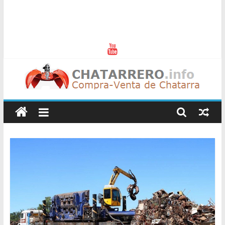
Chatarreros
–
Precio
de
Chatarra