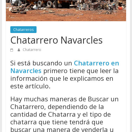
Directorio
de
Chatarreros
para
Chatarreros
vender
Chatarrero Navarcles
Chatarra
Chatarrero
Si está buscando un
Chatarrero en
Navarcles
primero tiene que leer la
información que le explicamos en
este artículo.
Hay muchas maneras de Buscar un
Chatarrero, dependiendo de la
cantidad de Chatarra y el tipo de
chatarra que tiene tendrá que
buscar una manera de venderla u