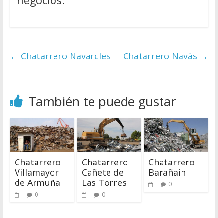
negocios.
←
Chatarrero Navarcles
Chatarrero Navàs
→
También te puede gustar
Chatarrero
Chatarrero
Chatarrero
Villamayor
Cañete de
Barañain
de Armuña
Las Torres
0
0
0