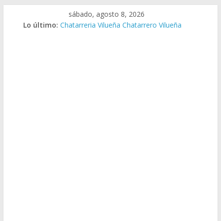
Saltar
sábado, agosto 8, 2026
al
Lo último:
Chatarreria Vilueña Chatarrero Vilueña
contenido
Chatarreria Zuera Chatarrero Zuera
Chatarreria Zaragoza Chatarrero Zaragoza
Chatarreria Zaida Chatarrero Zaida
Chatarreria Vistabella Chatarrero Vistabella