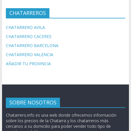
CHATARREROS
CHATARRERO AVILA
CHATARRERO CACERES
CHATARRERO BARCELONA
CHATARRERO VALENCIA
AÑADIR TU PROVINCIA
SOBRE NOSOTROS
Chatarrero.info es una web donde ofrecemos información
sobre los precios de la Chatarra y los chatarreros más
cercanos a su domicilio para poder vender todo tipo de