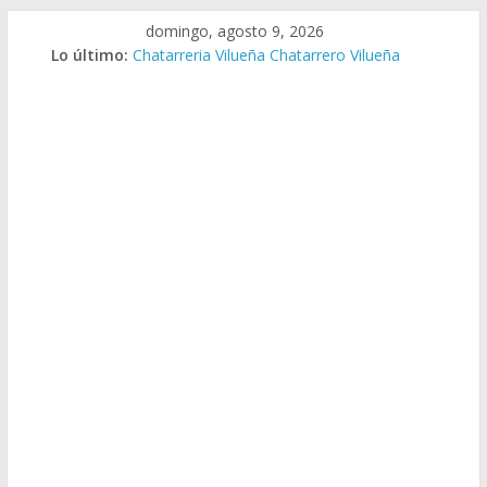
Saltar
domingo, agosto 9, 2026
al
Lo último:
Chatarreria Vilueña Chatarrero Vilueña
contenido
Chatarreria Zuera Chatarrero Zuera
Chatarreria Zaragoza Chatarrero Zaragoza
Chatarreria Zaida Chatarrero Zaida
Chatarreria Vistabella Chatarrero Vistabella