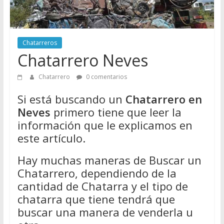
Directorio
de
Chatarreros
Chatarreros
para
Chatarrero Neves
vender
Chatarra
Chatarrero
0 comentarios
Si está buscando un
Chatarrero en
Neves
primero tiene que leer la
información que le explicamos en
este artículo.
Hay muchas maneras de Buscar un
Chatarrero, dependiendo de la
cantidad de Chatarra y el tipo de
chatarra que tiene tendrá que
buscar una manera de venderla u