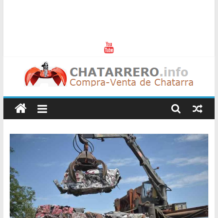
Chatarreros
–
Precio
de
Chatarra