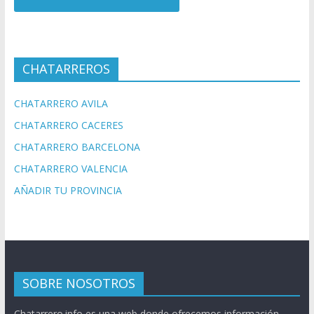
CHATARREROS
CHATARRERO AVILA
CHATARRERO CACERES
CHATARRERO BARCELONA
CHATARRERO VALENCIA
AÑADIR TU PROVINCIA
SOBRE NOSOTROS
Chatarrero.info es una web donde ofrecemos información