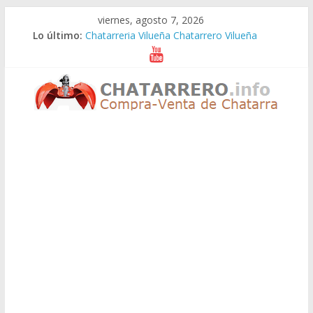
Saltar
viernes, agosto 7, 2026
al
Lo último:
Chatarreria Vilueña Chatarrero Vilueña
contenido
Chatarreria Zuera Chatarrero Zuera
Chatarreria Zaragoza Chatarrero Zaragoza
Chatarreria Zaida Chatarrero Zaida
Chatarreria Vistabella Chatarrero Vistabella