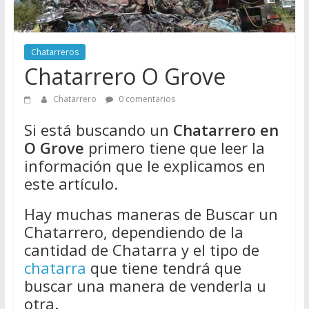
Directorio
de
Chatarreros
Chatarreros
para
Chatarrero O Grove
vender
Chatarra
Chatarrero
0 comentarios
Si está buscando un
Chatarrero en
O Grove
primero tiene que leer la
información que le explicamos en
este artículo.
Hay muchas maneras de Buscar un
Chatarrero, dependiendo de la
cantidad de Chatarra y el tipo de
chatarra
que tiene tendrá que
buscar una manera de venderla u
otra.