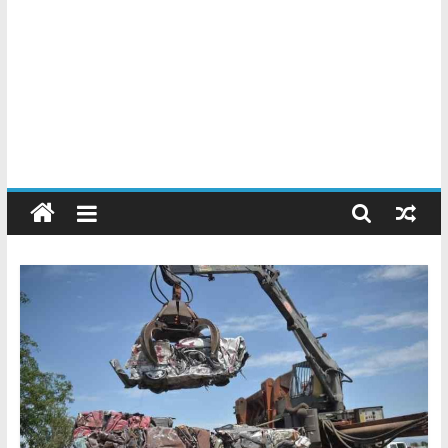
Chatarreros
–
Precio
de
Chatarra