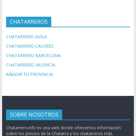
CHATARREROS
CHATARRERO AVILA
CHATARRERO CACERES
CHATARRERO BARCELONA
CHATARRERO VALENCIA
AÑADIR TU PROVINCIA
SOBRE NOSOTROS
Chatarrero.info es una web donde ofrecemos información
sobre los precios de la Chatarra y los chatarreros más