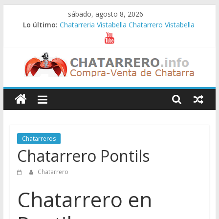
Saltar
sábado, agosto 8, 2026
al
Lo último:
Chatarreria Vistabella Chatarrero Vistabella
contenido
Chatarreria Vilueña Chatarrero Vilueña
Chatarreria Zuera Chatarrero Zuera
Chatarreria Zaragoza Chatarrero Zaragoza
Chatarreria Zaida Chatarrero Zaida
Chatarreros
–
Precio
Chatarreros
Chatarrero Pontils
de
Chatarrero
Chatarra
Chatarrero en
Directorio