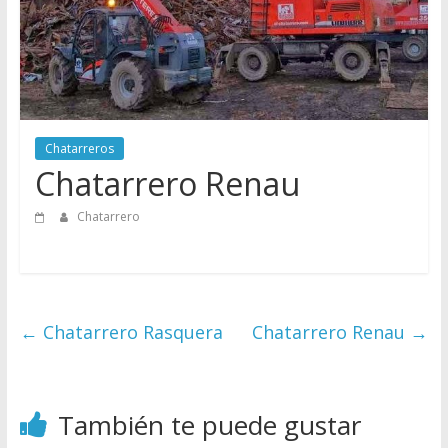
Directorio
de
Chatarreros
para
vender
Chatarra
Chatarreros
Chatarrero Renau
Chatarrero
←
Chatarrero Rasquera
Chatarrero Renau
→
También te puede gustar