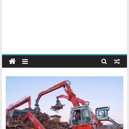
Chatarreros
–
Precio
de
Chatarra