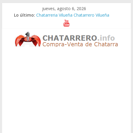
Saltar
jueves, agosto 6, 2026
al
Lo último:
Chatarreria Vilueña Chatarrero Vilueña
contenido
Chatarreria Zuera Chatarrero Zuera
Chatarreria Zaragoza Chatarrero Zaragoza
Chatarreria Zaida Chatarrero Zaida
Chatarreria Vistabella Chatarrero Vistabella