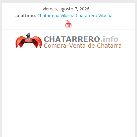
Saltar
viernes, agosto 7, 2026
al
Lo último:
Chatarreria Vilueña Chatarrero Vilueña
contenido
Chatarreria Zuera Chatarrero Zuera
Chatarreria Zaragoza Chatarrero Zaragoza
Chatarreria Zaida Chatarrero Zaida
Chatarreria Vistabella Chatarrero Vistabella