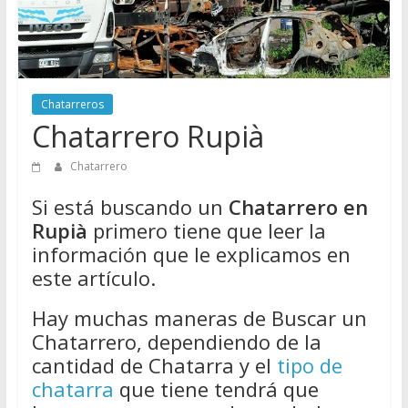
Directorio
de
Chatarreros
para
vender
Chatarreros
Chatarra
Chatarrero Rupià
Chatarrero
Si está buscando un
Chatarrero en
Rupià
primero tiene que leer la
información que le explicamos en
este artículo.
Hay muchas maneras de Buscar un
Chatarrero, dependiendo de la
cantidad de Chatarra y el
tipo de
chatarra
que tiene tendrá que