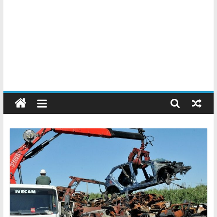
Chatarreros
–
Precio
de
Chatarra