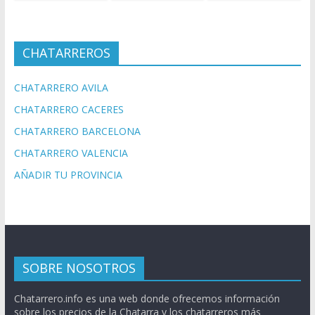
CHATARREROS
CHATARRERO AVILA
CHATARRERO CACERES
CHATARRERO BARCELONA
CHATARRERO VALENCIA
AÑADIR TU PROVINCIA
SOBRE NOSOTROS
Chatarrero.info es una web donde ofrecemos información
sobre los precios de la Chatarra y los chatarreros más