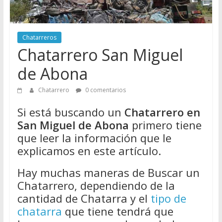
Directorio
de
Chatarreros
Chatarreros
para
Chatarrero San Miguel
vender
Chatarra
de Abona
Chatarrero
0 comentarios
Si está buscando un
Chatarrero en
San Miguel de Abona
primero tiene
que leer la información que le
explicamos en este artículo.
Hay muchas maneras de Buscar un
Chatarrero, dependiendo de la
cantidad de Chatarra y el
tipo de
chatarra
que tiene tendrá que