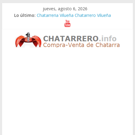
Saltar
jueves, agosto 6, 2026
al
Lo último:
Chatarreria Vilueña Chatarrero Vilueña
contenido
Chatarreria Zuera Chatarrero Zuera
Chatarreria Zaragoza Chatarrero Zaragoza
Chatarreria Zaida Chatarrero Zaida
Chatarreria Vistabella Chatarrero Vistabella