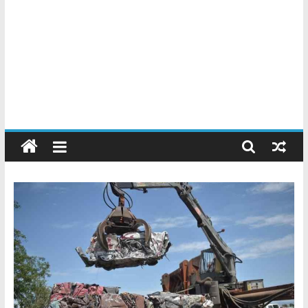
Chatarreros
–
Precio
de
Chatarra