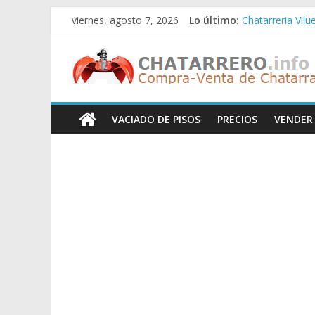
Saltar
viernes, agosto 7, 2026
Lo último:
Chatarreria Vilu
al
Chatarreria Zue
contenido
Chatarreros
Chatarreria Za
Chatarreria Zai
Chatarreria Vist
–
VACIADO DE PISOS
PRECIOS
VENDER
Precio
de
Chatarra
Directorio
de
Chatarreros
para