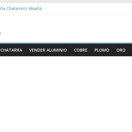
eña Chatarrero Vilueña
ra Chatarrero Zuera
ragoza Chatarrero Zaragoza
da Chatarrero Zaida
abella Chatarrero Vistabella
 CHATARRA
VENDER ALUMINIO
COBRE
PLOMO
ORO