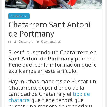
Directorio
de
Chatarreros
Chatarreros
para
Chatarrero Sant Antoni
vender
de Portmany
Chatarra
Chatarrero
0 comentarios
Si está buscando un
Chatarrero en
Sant Antoni de Portmany
primero
tiene que leer la información que le
explicamos en este artículo.
Hay muchas maneras de Buscar un
Chatarrero, dependiendo de la
cantidad de Chatarra y el
tipo de
chatarra
que tiene tendrá que
buscar una manera de venderla u