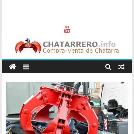
Chatarreros
–
Precio
de
Chatarra