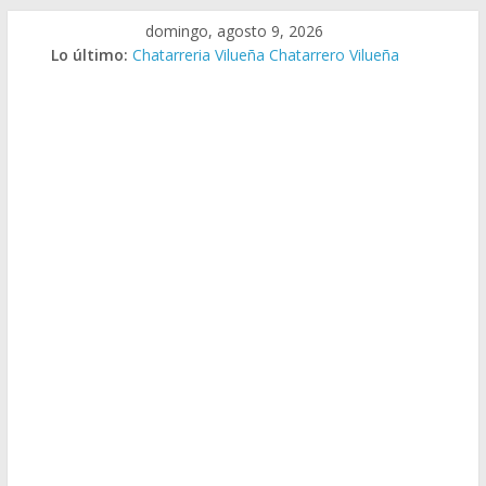
Saltar
domingo, agosto 9, 2026
al
Lo último:
Chatarreria Vilueña Chatarrero Vilueña
contenido
Chatarreria Zuera Chatarrero Zuera
Chatarreria Zaragoza Chatarrero Zaragoza
Chatarreria Zaida Chatarrero Zaida
Chatarreria Vistabella Chatarrero Vistabella