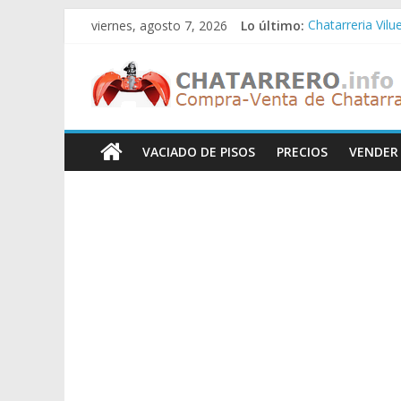
Saltar
viernes, agosto 7, 2026
Lo último:
Chatarreria Vilu
al
Chatarreria Zue
contenido
Chatarreros
Chatarreria Za
Chatarreria Zai
Chatarreria Vist
–
VACIADO DE PISOS
PRECIOS
VENDER
Precio
de
Chatarra
Directorio
de
Chatarreros
para