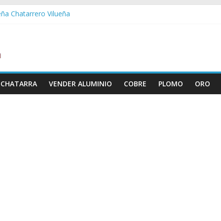
eña Chatarrero Vilueña
ra Chatarrero Zuera
ragoza Chatarrero Zaragoza
da Chatarrero Zaida
abella Chatarrero Vistabella
 CHATARRA
VENDER ALUMINIO
COBRE
PLOMO
ORO