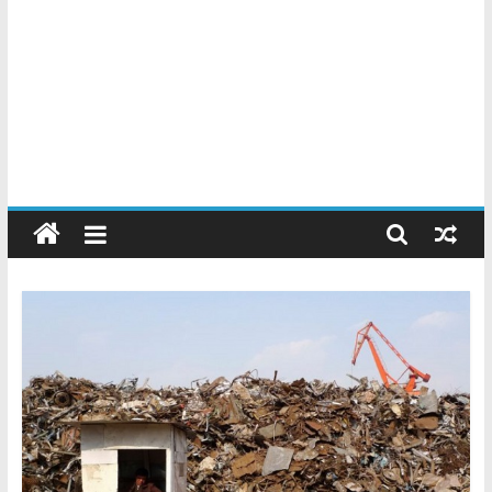
Chatarreros
–
Precio
de
Chatarra