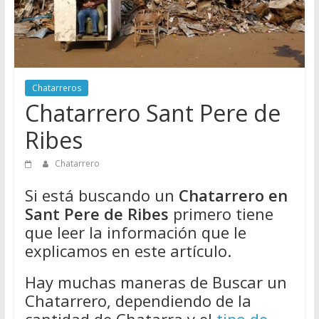
Directorio
de
Chatarreros
para
vender
Chatarreros
Chatarra
Chatarrero Sant Pere de
Ribes
Chatarrero
Si está buscando un
Chatarrero en
Sant Pere de Ribes
primero tiene
que leer la información que le
explicamos en este artículo.
Hay muchas maneras de Buscar un
Chatarrero, dependiendo de la