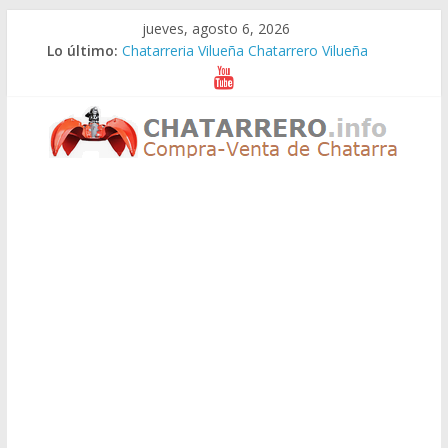
Saltar
jueves, agosto 6, 2026
al
Lo último:
Chatarreria Vilueña Chatarrero Vilueña
contenido
Chatarreria Zuera Chatarrero Zuera
Chatarreria Zaragoza Chatarrero Zaragoza
Chatarreria Zaida Chatarrero Zaida
Chatarreria Vistabella Chatarrero Vistabella