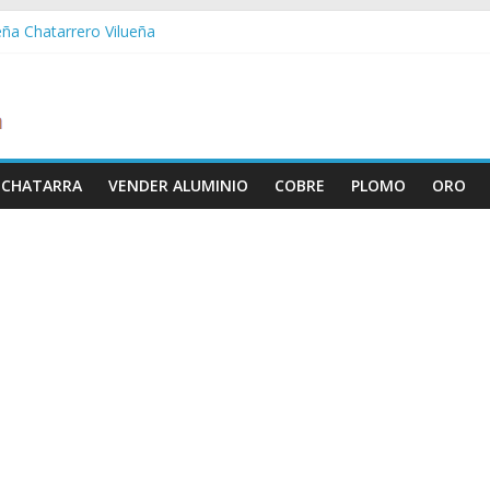
eña Chatarrero Vilueña
ra Chatarrero Zuera
ragoza Chatarrero Zaragoza
da Chatarrero Zaida
abella Chatarrero Vistabella
 CHATARRA
VENDER ALUMINIO
COBRE
PLOMO
ORO