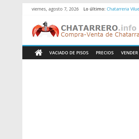
Saltar
viernes, agosto 7, 2026
Lo último:
Chatarreria Vilu
al
Chatarreria Zue
contenido
Chatarreros
Chatarreria Za
Chatarreria Zai
Chatarreria Vist
–
VACIADO DE PISOS
PRECIOS
VENDER
Precio
de
Chatarra
Directorio
de
Chatarreros
para