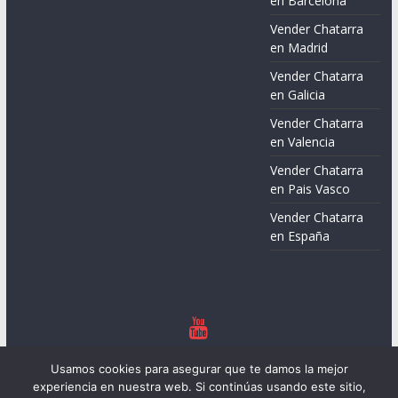
en Barcelona
Vender Chatarra
en Madrid
Vender Chatarra
en Galicia
Vender Chatarra
en Valencia
Vender Chatarra
en Pais Vasco
Vender Chatarra
en España
Copyright © 2026
Chatarreros – Precio de Chatarra
. Todos los
Usamos cookies para asegurar que te damos la mejor
derechos reservados.
experiencia en nuestra web. Si continúas usando este sitio,
Tema:
ColorMag
por ThemeGrill. Funciona con
WordPress
.