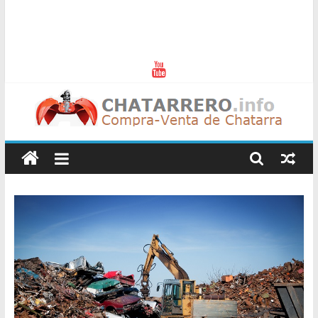
Chatarreros
–
Precio
de
Chatarra