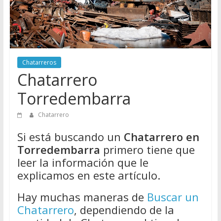
Directorio
de
Chatarreros
para
vender
Chatarreros
Chatarra
Chatarrero
Torredembarra
Chatarrero
Si está buscando un
Chatarrero en
Torredembarra
primero tiene que
leer la información que le
explicamos en este artículo.
Hay muchas maneras de
Buscar un
Chatarrero
, dependiendo de la