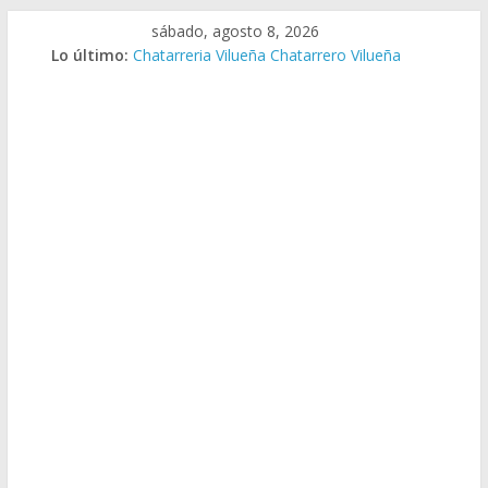
Saltar
sábado, agosto 8, 2026
al
Lo último:
Chatarreria Vilueña Chatarrero Vilueña
contenido
Chatarreria Zuera Chatarrero Zuera
Chatarreria Zaragoza Chatarrero Zaragoza
Chatarreria Zaida Chatarrero Zaida
Chatarreria Vistabella Chatarrero Vistabella