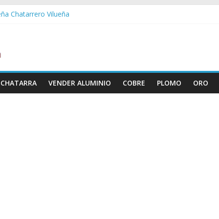
eña Chatarrero Vilueña
ra Chatarrero Zuera
ragoza Chatarrero Zaragoza
da Chatarrero Zaida
abella Chatarrero Vistabella
 CHATARRA
VENDER ALUMINIO
COBRE
PLOMO
ORO