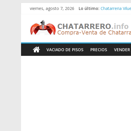
Saltar
viernes, agosto 7, 2026
Lo último:
Chatarreria Vilu
al
Chatarreria Zue
contenido
Chatarreros
Chatarreria Za
Chatarreria Zai
Chatarreria Vist
–
VACIADO DE PISOS
PRECIOS
VENDER
Precio
de
Chatarra
Directorio
de
Chatarreros
para