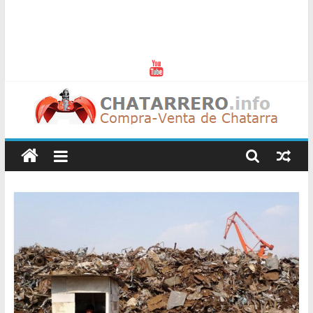
Chatarreros
–
Precio
de
Chatarra