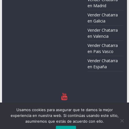
en Madrid
Vender Chatarra
en Galicia
Vender Chatarra
en Valencia
Vender Chatarra
en Pais Vasco
Vender Chatarra
en España
Copyright © 2026
Chatarreros – Precio de Chatarra
. Todos los
Usamos cookies para asegurar que te damos la mejor
derechos reservados.
experiencia en nuestra web. Si continúas usando este sitio,
Tema:
ColorMag
por ThemeGrill. Funciona con
WordPress
.
asumiremos que estás de acuerdo con ello.