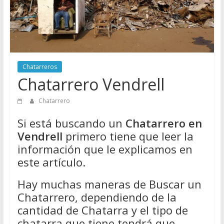
Directorio
de
Chatarreros
para
vender
Chatarra
Chatarreros
Chatarrero Vendrell
Chatarrero
Si está buscando un
Chatarrero en
Vendrell
primero tiene que leer la
información que le explicamos en
este artículo.
Hay muchas maneras de Buscar un
Chatarrero, dependiendo de la
cantidad de Chatarra y el tipo de
chatarra que tiene tendrá que