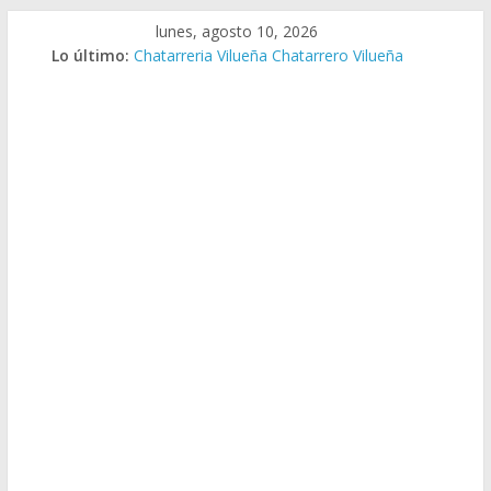
Saltar
lunes, agosto 10, 2026
al
Lo último:
Chatarreria Vilueña Chatarrero Vilueña
contenido
Chatarreria Zuera Chatarrero Zuera
Chatarreria Zaragoza Chatarrero Zaragoza
Chatarreria Zaida Chatarrero Zaida
Chatarreria Vistabella Chatarrero Vistabella