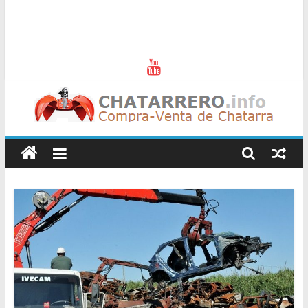
Chatarreros
–
Precio
de
Chatarra