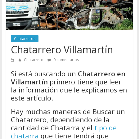
Directorio
de
Chatarreros
para
vender
Chatarreros
Chatarra
Chatarrero Villamartín
Chatarrero
0 comentarios
Si está buscando un
Chatarrero en
Villamartín
primero tiene que leer
la información que le explicamos en
este artículo.
Hay muchas maneras de Buscar un
Chatarrero, dependiendo de la
cantidad de Chatarra y el
tipo de
chatarra
que tiene tendrá que