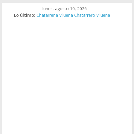
Saltar
lunes, agosto 10, 2026
al
Lo último:
Chatarreria Vilueña Chatarrero Vilueña
contenido
Chatarreria Zuera Chatarrero Zuera
Chatarreria Zaragoza Chatarrero Zaragoza
Chatarreria Zaida Chatarrero Zaida
Chatarreria Vistabella Chatarrero Vistabella