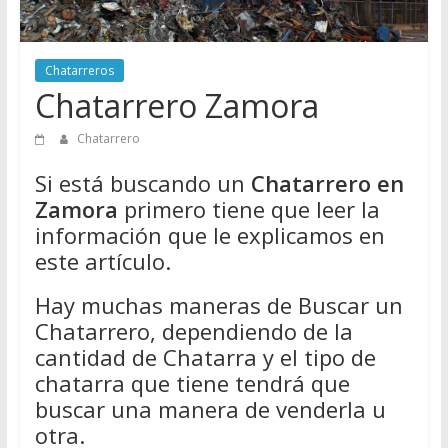
Directorio
de
Chatarreros
Chatarreros
para
Chatarrero Zamora
vender
Chatarra
Chatarrero
Si está buscando un
Chatarrero en
Zamora
primero tiene que leer la
información que le explicamos en
este artículo.
Hay muchas maneras de Buscar un
Chatarrero, dependiendo de la
cantidad de Chatarra y el tipo de
chatarra que tiene tendrá que
buscar una manera de venderla u
otra.