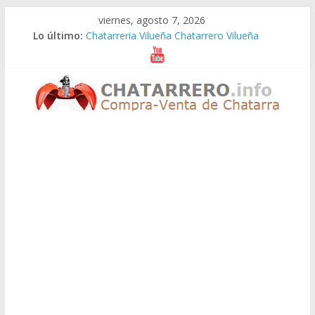
Saltar
viernes, agosto 7, 2026
al
Lo último:
Chatarreria Vilueña Chatarrero Vilueña
contenido
Chatarreria Zuera Chatarrero Zuera
Chatarreria Zaragoza Chatarrero Zaragoza
Chatarreria Zaida Chatarrero Zaida
Chatarreria Vistabella Chatarrero Vistabella