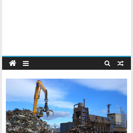
Chatarreros
–
Precio
de
Chatarra