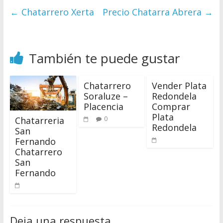
←
Chatarrero Xerta
Precio Chatarra Abrera
→
También te puede gustar
Chatarrero
Vender Plata
Soraluze –
Redondela
Placencia
Comprar
Plata
Chatarreria
0
Redondela
San
Fernando
Chatarrero
San
Fernando
Deja una respuesta