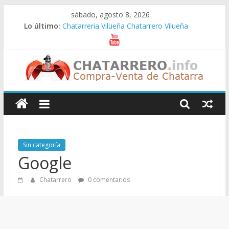
Saltar
sábado, agosto 8, 2026
al
Lo último:
Chatarreria Vilueña Chatarrero Vilueña
contenido
Chatarreria Zuera Chatarrero Zuera
Chatarreria Zaragoza Chatarrero Zaragoza
Chatarreria Zaida Chatarrero Zaida
Chatarreria Vistabella Chatarrero Vistabella
Chatarreros
–
Precio
Sin categoría
Google
de
Chatarrero
0 comentarios
Chatarra
Directorio