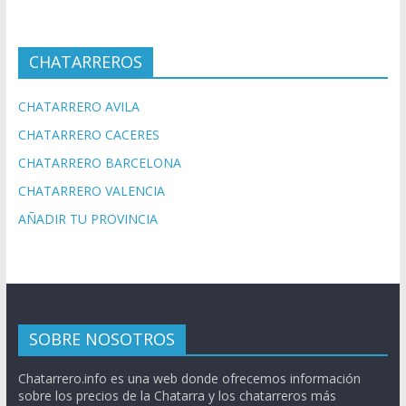
CHATARREROS
CHATARRERO AVILA
CHATARRERO CACERES
CHATARRERO BARCELONA
CHATARRERO VALENCIA
AÑADIR TU PROVINCIA
SOBRE NOSOTROS
Chatarrero.info es una web donde ofrecemos información
sobre los precios de la Chatarra y los chatarreros más