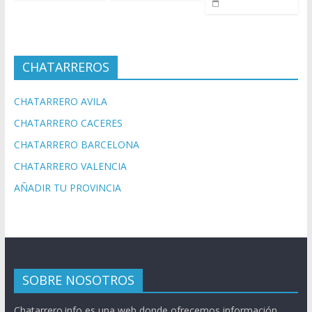
CHATARREROS
CHATARRERO AVILA
CHATARRERO CACERES
CHATARRERO BARCELONA
CHATARRERO VALENCIA
AÑADIR TU PROVINCIA
SOBRE NOSOTROS
Chatarrero.info es una web donde ofrecemos información