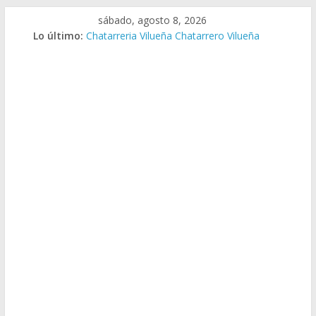
Saltar
sábado, agosto 8, 2026
al
Lo último:
Chatarreria Vilueña Chatarrero Vilueña
contenido
Chatarreria Zuera Chatarrero Zuera
Chatarreria Zaragoza Chatarrero Zaragoza
Chatarreria Zaida Chatarrero Zaida
Chatarreria Vistabella Chatarrero Vistabella