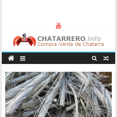
Chatarreros
–
Precio
de
Chatarra