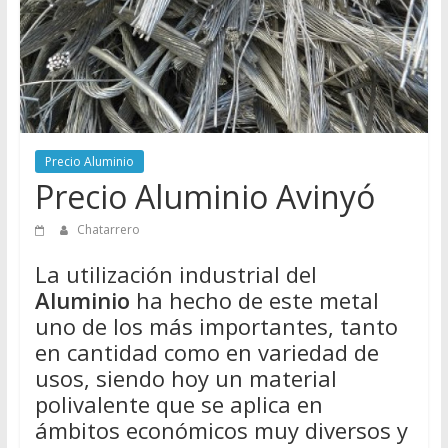
Directorio
de
Chatarreros
para
vender
Chatarra
Precio Aluminio
Precio Aluminio Avinyó
Chatarrero
La utilización industrial del
Aluminio
ha hecho de este metal
uno de los más importantes, tanto
en cantidad como en variedad de
usos, siendo hoy un material
polivalente que se aplica en
ámbitos económicos muy diversos y