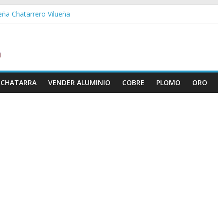
ueña Chatarrero Vilueña
ra Chatarrero Zuera
ragoza Chatarrero Zaragoza
da Chatarrero Zaida
abella Chatarrero Vistabella
 CHATARRA
VENDER ALUMINIO
COBRE
PLOMO
ORO