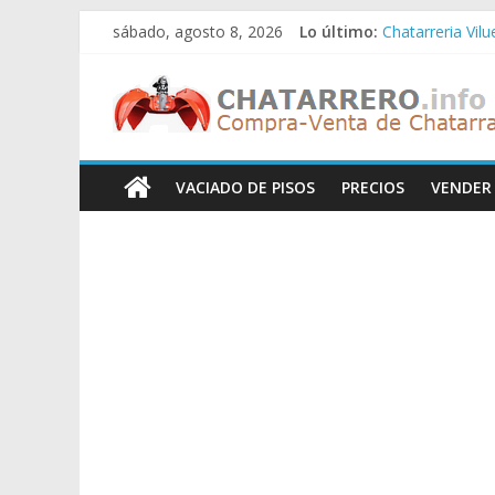
Saltar
sábado, agosto 8, 2026
Lo último:
Chatarreria Vil
al
Chatarreria Zue
contenido
Chatarreros
Chatarreria Za
Chatarreria Zai
Chatarreria Vist
–
VACIADO DE PISOS
PRECIOS
VENDER
Precio
de
Chatarra
Directorio
de
Chatarreros
para