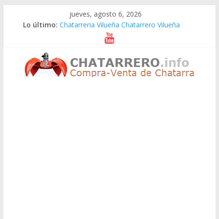
Saltar
jueves, agosto 6, 2026
al
Lo último:
Chatarreria Vilueña Chatarrero Vilueña
contenido
Chatarreria Zuera Chatarrero Zuera
Chatarreria Zaragoza Chatarrero Zaragoza
Chatarreria Zaida Chatarrero Zaida
Chatarreria Vistabella Chatarrero Vistabella