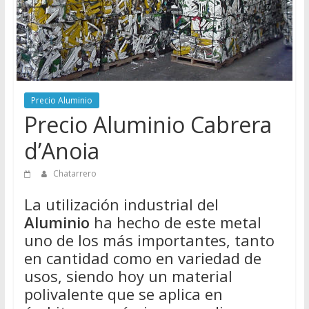
Directorio
de
Chatarreros
para
vender
Chatarra
Precio Aluminio
Precio Aluminio Cabrera
d’Anoia
Chatarrero
La utilización industrial del
Aluminio
ha hecho de este metal
uno de los más importantes, tanto
en cantidad como en variedad de
usos, siendo hoy un material
polivalente que se aplica en