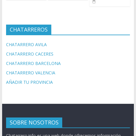
CHATARREROS
CHATARRERO AVILA
CHATARRERO CACERES
CHATARRERO BARCELONA
CHATARRERO VALENCIA
AÑADIR TU PROVINCIA
SOBRE NOSOTROS
Chatarrero.info es una web donde ofrecemos información