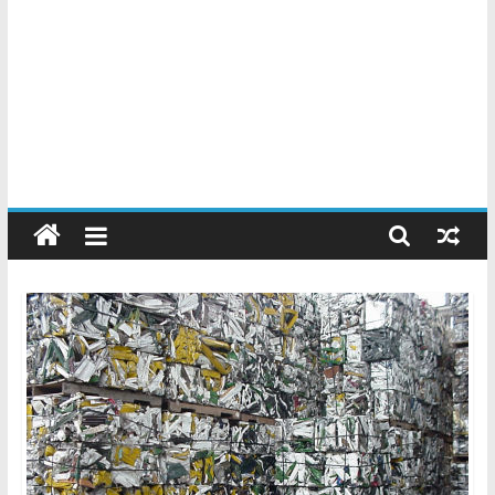
Chatarreros
–
Precio
de
Chatarra