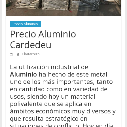
Directorio
de
Chatarreros
Precio Aluminio
para
Precio Aluminio
vender
Chatarra
Cardedeu
Chatarrero
La utilización industrial del
Aluminio
ha hecho de este metal
uno de los más importantes, tanto
en cantidad como en variedad de
usos, siendo hoy un material
polivalente que se aplica en
ámbitos económicos muy diversos y
que resulta estratégico en
situaciones de conflicto. Hoy en día,