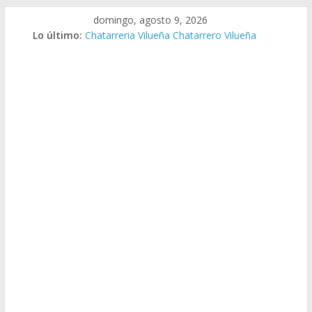
Saltar
domingo, agosto 9, 2026
al
Lo último:
Chatarreria Vilueña Chatarrero Vilueña
contenido
Chatarreria Zuera Chatarrero Zuera
Chatarreria Zaragoza Chatarrero Zaragoza
Chatarreria Zaida Chatarrero Zaida
Chatarreria Vistabella Chatarrero Vistabella