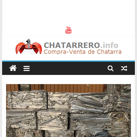
Chatarreros
–
Precio
de
Chatarra